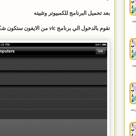
بعد تحميل البرنامج للكمبيوتر وتثبيته
مد
نقوم بالدخول الي برنامج vlc من الايفون ستكون شكل واجه البرنامج كهذه
مد
ته