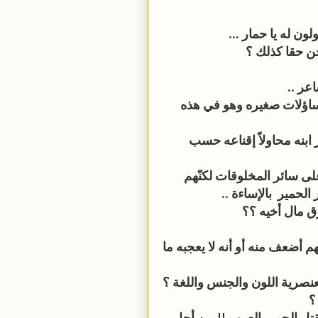
ون له يا حمار ...
نحن حقا كذلك ؟
عر ..
تساؤلات صغيره وهو في هذه
 ابنه محاولاً إقناعه حسب
لى سائر المخلوقات لكنّهم
الحمير بالإساءة ..
رق مال أخيه ؟؟
م أضعف منه أو أنه لا يعجبه ما
عنصرية اللون والجنس واللغة ؟
؟