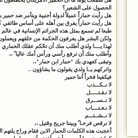
هل سمعت يوماً ما أن الحمير الأمريكان يخططون لق
الحصول على الشعير؟
هل رأيت حماراً عميلاً لدولة أجنبية ويتآمر ضد حمير ب
هل رأيت حماراً يفرق بين أهله على أساس طائفي ؟
طبعا لم تسمع بمثل هذه الجرائم الإنسانية في عالم ا
ولكن البشر هل يعرفون الحكمة من خلقهم ويعملون 
لهذا يــــا ولدي أطلب منك أن تحّكم عقلك الحماري ،
وأطلب منك أن ترفع رأسي ورأس أمك عاليا ً ،،
وتبقى كعهدي بك *حمار ابن حمار*،،
واتركهم يــا ولدي يقولون ما يشاؤون ..
فيكفينا فخراً أننا حمير
لا نــكـــذب
لا نـقـتـــــل
لا نــســـرق
لا نـغـتــــاب
لا نــشــتـــم
لا نرقص فرحـا ً وبيننا جريح وقتيل ،،
أعجبت هذه الكلمات الحمار الابن فقام وراح يلتهم ا