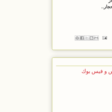
ر
حجار..
س و فيس بوك