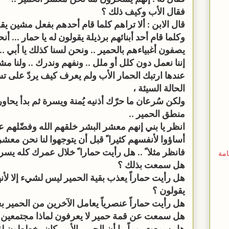
فقال الأب وكيف ذلك ؟
قال الابن : ألا تراهم كلما قام أحدهم بفعل مشين يقول
وكلما قام أحد أبنائهم برذيلة يقولون له يا حمار ... أ
يصفون أغبياءهم بالحمير .. ونحن لسنا كذلك يا أبي ..
إننا نعمل دون كلل أو ملل .. ونفهم وندرك .. ولنا مشا
عندها ارتبك الحمار الأب ولم يعرف كيف يردّ على 
الحالة السيئة ،
ولكن سُرعان ما حرّك أذنيه يُمنة ويسرة ثم بدأ يحاور
منطق الحمير ..
انظر يا بني إنهم معشر البشر خلقهم الله وفضّلهم ع
أساؤوا لأنفسهم كثيرا ً قبل أن يتوجهوا لنا نحن معشر 
فانظر مثلا ً .. هل رأيت حمارا ً خلال عمرك كله يس
امة
هل سمعت بذلك ؟
هل رأيت حماراً يعذب بقية الحمير ليس لشيء إلا لأنه
يقولون ؟
هل رأيت حماراً عنصرياً يعامل الآخرين من الحمير ب
هل سمعت عن قمة حمير لا يعرفون لماذا مجتمعين 