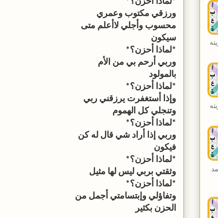
*ﻟﻤﺎﺫﺍ ﺃﺣﺰﻥ؟*
ﻭﺭﺯﻗﻲ ﻣﻜﺘﻮﺏ ﻭﻋﻤﺮﻱ
ﻣﺤﺴﻮﺏ ﻭﺃﺟﻠﻲ ﻻﺃﻋﻠﻢ ﻣﺘﻰ
ﺳﻴﻜﻮﻥ
ته
*ﻟﻤﺎﺫﺍ ﺃﺣﺰﻥ؟*
ﻭﺭﺑﻲ ﺃﺭﺣﻢ ﺑﻲ ﻣﻦ ﺍﻷﻡ
ﺑﺎﻟﻤﻮﻟﻮﺩ
*ﻟﻤﺎﺫﺍ ﺃﺣﺰﻥ؟*
ﻭﺇﺫﺍ ﺃﺳﺘﻐﻔﺮﺕ ﻳﺮﺯﻗﻨﻲ ﺭﺑﻲ
ته
ﻭﺗﻨﺠﻠﻲ ﻛﻞ ﺍﻟﻬﻤﻮﻡ
*ﻟﻤﺎﺫﺍ ﺃﺣﺰﻥ؟*
ﻭﺭﺑﻲ ﺇﺫﺍ ﺃﺭﺍﺩ ﺷﻲ ﻗﺎﻝ ﻟﻪ ﻛﻦ
ﻓﻴﻜﻮﻥ
*ﻟﻤﺎﺫﺍ ﺃﺣﺰﻥ؟*
مد
ﻭﺛﻘﺘﻲ ﺑﺮﺑﻲ ﻟﻴﺲ ﻟﻬﺎ ﻣﺜﻴﻞ
*ﻟﻤﺎﺫﺍ ﺃﺣﺰﻥ؟*
ﻭﺗﻔﺎﺅﻟﻲ ﻭﺇﺑﺘﺴﺎﻣﺘﻲ ﺃﺟﻤﻞ ﻣﻦ
ﺍﻟﺤﺰﻥ ﺑﻜﺜﻴﺮ