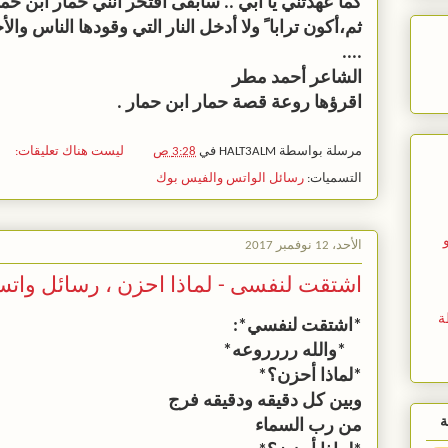
كما عهدتني يا أبي .. سأبقى أفتخر أنني حمار ابن حما
ثم،أكون ترابا ً ولا أدخل النار التي وقودها الناس والأ
....
الشاعر أحمد مطر
اقرؤها روعة قصة حمار ابن حمار .
مرسلة بواسطة
HALT3ALM
في
3:28 ص
ليست هناك تعليقات:
التسميات:
رسائل الواتس والفيس بوك
الأحد، 12 نوفمبر 2017
اشتقت لنفسى - لماذا احزن ، رسائل وات
ة
*ﺍﺷﺘﻘﺖ ﻟﻨﻔﺴﻲ*:
*ﻭﺍﻟﻠﻪ ﺭﺭﺭﺭﻭﻋﻪ*
*ﻟﻤﺎﺫﺍ ﺃﺣﺰﻥ؟*
ﻭﺑﻴﻦ ﻛﻞ ﺩﻗﻴﻘﻪ ﻭﺩﻗﻴﻘﻪ ﻓﺮﺝ
ة
ﻣﻦ ﺭﺏ ﺍﻟﺴﻤﺎء