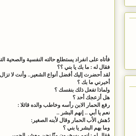
فأتاه على انفراد يستطلع حالته النفسية والصحية التي
فقال له : ما بك يا بني ؟؟
لقد أحضرت إليك أفضل أنواع الشعير.. وأنت لا تزال ر
أخبرني ما بك ؟
ولماذا تفعل ذلك بنفسك ؟
هل أزعجك أحد ؟
رفع الحمار الابن رأسه وخاطب والده قائلا :
نعم يا أبي .. إنهم البشر ..
دُهش الأب الحمار وقال لأبنه الصغير:
وما بهم البشر يا بني ؟
فقال له : إنهم يسخرون منّا نحن معشر الحمير ..