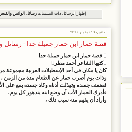
‏إظهار الرسائل ذات التسميات
رسائل الواتس والفيس
الاثنين، 13 نوفمبر 2017
قصة حمار ابن حمار جميلة جدا - رسائل 
 قصة حمار ابن حمار جميلة جدا
كتبها الشاعر أحمد مطر
كان يا مكان في أحد الإسطبلات العربية مجموعة من
وذات يوم أضرب حمار عن الطعام مدة من الزمن ،
فضعف جسده وتهدّلت أذناه وكاد جسده يقع على ال
فأدرك الحمار الأب أن وضع ابنه يتدهور كل يوم ،
وأراد أن يفهم منه سبب ذلك ،