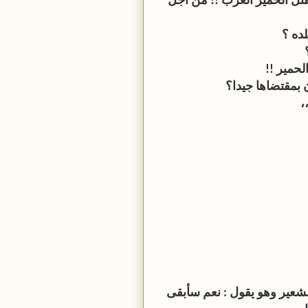
تل الحمير العرب !! من أجل
لده ؟
لحمير !!
بمقتضاها جيدا؟
،
لشعير وهو يقول : نعم سأبقى