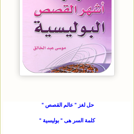
حل لغز " عالم القصص "
كلمة السر هى " بوليسية "