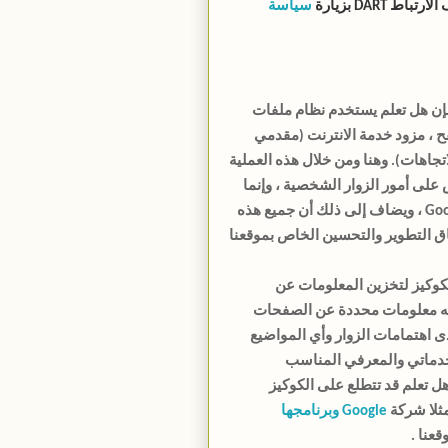
DART بزيارة
سياسة
فإن هل تعلم يستخدم نظام ملفات
ح ، مزود خدمة الانترنت (مقدمي
اتجاهات). وهنا ومن خلال هذه العملية
على أمور الزوار الشخصية ، وإنما
هي أمور تحليلية لأغراض تحسين جودة الإعلانات من قبل Google ، ويضاف إلى ذلك أن جميع هذه
ق التطوير والتحسين الخاص بموقعنا
م تقنية الكوكيز لتخزين المعلومات عن
ه معلومات محددة عن الصفحات
دى اهتمامات الزوار وأي المواضيع
الخدماتي والمعرفي المناسب
 تعلم قد تتطلع على الكوكيز
مثلا شركة
Google وبرنامجها
عنا .