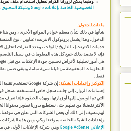
وطبعاً يمكن لزورانا الكرام تعطيل استخدام ملف تعريف الارتباط 
الخصوصية الخاصة بإعلانات Google وشبكة المحتوى
.
ملفات الدخول:
شأنها في ذلك شأن معظم خوادم المواقع الأخرى ، ومن هنا 
الدخول. وهذا يشمل بروتوكول الانترنت (عناوين ، نوع المتصف
خدمات الانترنت) ، التاريخ / الوقت ، وعدد النقرات لتحليل ال
فإنه لا يقصد بذلك جمع كل هذه المعلومات في سبيل التلصص 
المعلومات المحفوظة من قبلنا سرية تماما، وتبقى ضمن نطا
فقط .
الكوكيز وإعدادات الشبكة:
إن شركة Google تستخد
إهتمامات الزوار، إلى جانب سجل خاص للمستخدم تسجل في
التي تم الوصول إليها أو زيارتها، وبهذه الخطوة فإننا نعرف م
الأكثر تفضيلا من قبلهم حتى نستطيع بدورنا تطوير محتوانا 
لهم.نضيف إلى ذلك أن بعض الشركات التي تعلن في موقعنا هل
وإعدادات الشبكة الخاصة بموقعنا وبكم، ومن هذه الشركات 
الإعلاني
Google AdSense
وهي شركة الإعلانات الأولى في موق