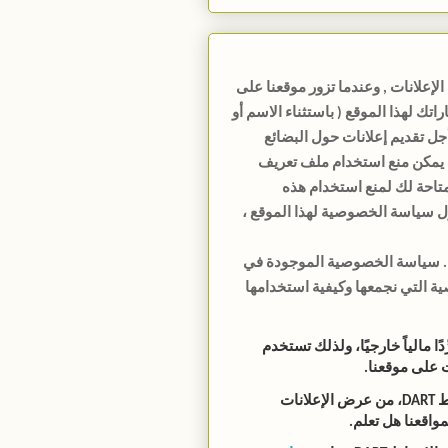
إعلانات , وعندما تزور موقعنا على
ك لهذا الموقع ( باستثناء الاسم أو
أجل تقديم إعلانات حول البضائع
خدمات التي تهمك عن طريق ملف تعريف الارتباط DART . يمكن منع استخدام ملف تعريف
لمتاحة لك لمنع استخدام هذه
ل سياسة الخصوصية لهذا الموقع ،
لنا. سياسة الخصوصية الموجودة في
ة التي نجمعها وكيفية استخدامها
علانات Google، بصفتها مورِّدًا مالياً خارجيًا، ولذلك تستخدم
 على موقعنا.
وبذلك ستتمكّن Google، باستخدام ملف تعريف الارتباط DART، من عرض الإعلانات
واقعنا هل تعلم.