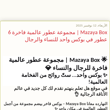
الأربعاء، 12 نوفمبر 2025
Mazaya Box | مجموعة عطور عالمية فاخرة 6
عطور في بوكس واحد للنساء والرجال
🌟
Mazaya Box | مجموعة عطور عالمية
فاخرة للرجال والنساء 💎
✨ بوكس واحد... ستّ روائح من الفخامة
العالمية!
في موقع
هل تعلم
بنهتم نقدم لك كل جديد في عالم
الأناقة الرجالية 👌
النهارده معانا
Mazaya Box
– بوكس فاخر بيضم مجموعة من أجمل
العطور العالمية في مكان واحد ✨