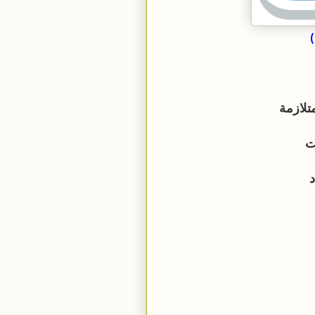
متلازمة
ت
د