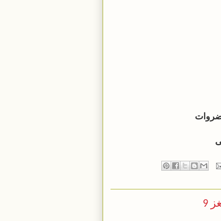
ضروات
ى