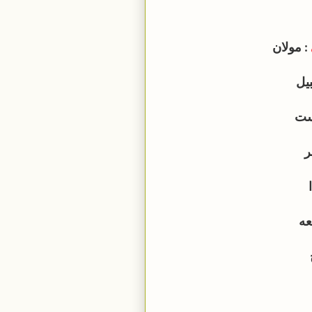
: مولان
بيل
ست
ر
عه