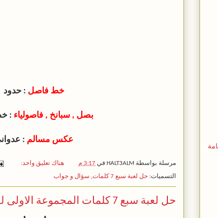
خط فاصل
: حدود
بصل , سبانخ , فاصولياء
: خ
عكس مسالم
: عدوان
امة
مرسلة بواسطة
HALT3ALM
في
3:17 م
هناك تعليق واحد:
التسميات:
حل لعبة سبع 7 كلمات
,
سؤال و جواب
حل لعبة سبع 7 كلمات المجموعة الاولى لغز 9