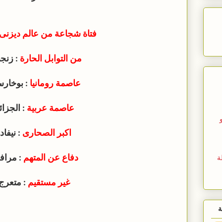
فتاة شجاعة من عالم ديزنى
من التوابل الحارة
: زنج
عاصمة رومانيا
: بوخار
عاصمة عربية
: الجزائ
اكبر الصحارى
: نيفادا
دفاع عن المتهم
: مراف
ة
غير مستقيم
: متعرج
ة