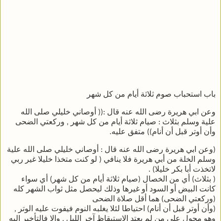
باب استحباب صوم ثلاثة أيام من كل شهر
وعن ابي هريرة رضى الله عنه قال :(( أوصاني خليلي صلى الله
علية وسلم بثلاث : صيام ثلاثة أيام من كل شهر , وركعتي الضحى
وأن أوتر قبل أن أنام)) متفق عليه.
(وعن ابي هريرة رضى الله عنه قال : أوصاني خليلي صلى الله علية
وسلم الخلة من أبي هريرة فلا ينافي ( لو كنت متخذا خليلا غير ربي
لاتخذت أبا بكر خليلا) .
( بثلاث) أي من الخصال (صيام ثلاثة أيام من كل شهر) أي سواء
كانت البيض أو السود أو غيرها وذلك ليحصل مثل ثواب الشهر كله
(وركعتي الضحى) هما أقل صلاة الضحى
(وأن أوتر قبل أن أنام) احتياطا لئلا يغلبه النوم فيفوت عليه الوتر ,
وهو محول علي من لم يعتد الاستيقاظ آخر الليل , وإلا فالتأخير إليه