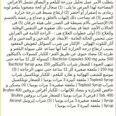
يتطلب الأمر عمل تحليل مزرعة للبلغم و البصاق تشمل الأعراض
المصاحبة لهذا المرض ما يلى : (1) سعال أو كحة مصحوبا ببلغم لونه
رمادى به إصفرار أو أخضر (2) ارتفاع بسيط فى درجة حرارة
الجسم (3) قد يصاحب ذلك إلتهاب بالحلق و صداع و رعشة بالجسم
(4) الإحساس بآلام بسيطة فى الصدر على هيئة حرقان (5) فى
الحالات الأشد عنفا قد يصاحب ذلك صعوبة فى التنفس الوقاية
والعلاج (1) أولى خطوات العلاج هى : - الراحة التامة في الفراش
حتى تتحسن الحالة العامة - الابتعاد عن التدخين و المدخنين و أى
آثار للتلوث الهوائى - الإكثار من شرب السوائل لتعويض المفقود
بسبب ارتفاع درجة الحرارة كما أنها تساعد على سيولة البلغم و
طرده (2) مضاد حيوى عن طريق الفم : للكبار كبسولات باكتيكلور
500 مجم Bacticlor Capsules 500 mg ( كبسولة كل 12 ساعة حتى
تنتهى العبوة ) للصغار شراب باكتيكلور 250 مجم Bacticlor Syrup
250 mg ( ملعقة صغيرة كل 12 ساعة حتى تنتهى الزجاجة ) (3)
موسع للشعب الهوائية و طارد للبلغم : للكبار توبلكسيل شراب
Toplexil Syrup ( ملعقة كبيرة 3 مرات يوميا ) للصغار توبلكسيل
شراب Toplexil Syrup ( ملعقة صغيرة 3 مرات يوميا ) (4) مسكن و
خافض للحرارة و مضاد للإلتهاب : للكبار أقراص بروفين 400 Brufen
Tab. 400 ( قرص 3 مرات يوميا ) للصغار شراب بروفين Brufen
Syrup ( ملعقة صغيرة 3 مرات يوميا ) (5) شراب إيرونيل Aironyl
Syrup ( ملعقة كبيرة 3 مرات يوميا )