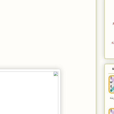
ة
ة
ته