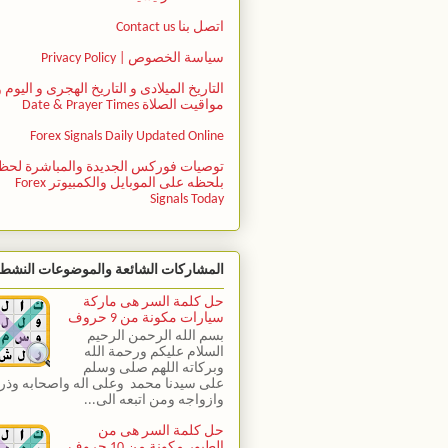
اتصل بنا Contact us
سياسة الخصوص | Privacy Policy
التاريخ الميلادى و التاريخ الهجرى و اليوم و
مواقيت الصلاة Date & Prayer Times
Forex Signals Daily Updated Online
توصيات فوركس الجديدة والمباشرة لحظ
بلحظه على الموبايل والكمبيوتر Forex
Signals Today
المشاركات الشائعة والموضوعات النشط
حل كلمة السر هى ماركة
سيارات مكونة من 9 حروف
بسم الله الرحمن الرحيم
السلام عليكم ورحمة الله
وبركاته اللهم صلى وسلم
على سيدنا محمد وعلى اله واصحابه وذري
وازواجه ومن اتبعه الى...
حل كلمة السر هى من
الطيور مكونة من 10 حروف