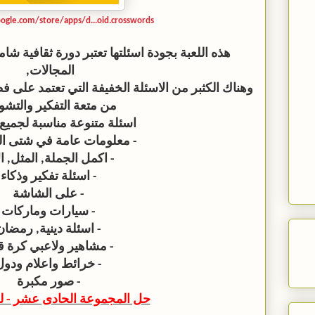
oogle.com/store/apps/d...oid.crosswords
هذه اللعبة بجودة اسئلتها تعتبر دورة ثقافية ش
المجالات,
وهناك الكثبر من الاسئلة الخفيفة التي تعتمد على ف
من متعة التفكير والتشو
اسئلة متنوعة مناسبة لجميع 
- معلومات عامة في شتى ال
- اكمل الجملة, المثل, ال
- اسئلة تفكير وذكاء
- على الشاشة
- سيارات وماركات
- اسئلة دينية, رمضان
- مشاهير ولاعبي كرة ق
- خرائط واعلام ودول
- صور مكبرة
حل المجموعة الحادى عشر - لغز