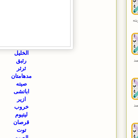
ته
الخليل
مد
رئبق
ثرثر
مدهامتان
صيته
اباتشى
ازير
مد
خروب
ليتيوم
قرصان
توت